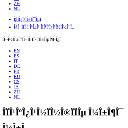
ZH
NL
Î¦ÏÏÎ¿Î³ÏÎ±ÏÎ¯ÎµÏ
Î§Î¬ÏÏÎ·Ï ÎºÎ±Î¹ ÎÏÎ¹ÎºÎ¿Î¹Î½ÏÎ½Î¯Î±
ÎÎ¬Î½ÏÎµ ÎºÏÎ¬ÏÎ·ÏÎ· ÏÏÎ±ÏÎµÎ¶Î¹Î¿Ï
EN
ES
IT
DE
FR
RU
CS
JA
ZH
NL
ÎÏÎ¹ÎºÎ¿Î¹Î½ÏÎ½Î®ÏÏÎµ Î¼Î±Î¶Î¯
Î¼Î±Ï