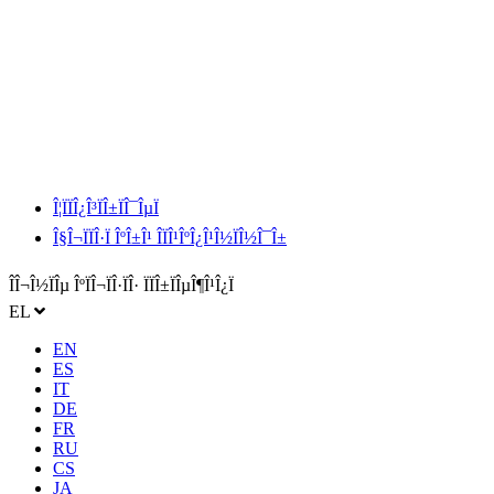
Î¦ÏÏÎ¿Î³ÏÎ±ÏÎ¯ÎµÏ
Î§Î¬ÏÏÎ·Ï ÎºÎ±Î¹ ÎÏÎ¹ÎºÎ¿Î¹Î½ÏÎ½Î¯Î±
ÎÎ¬Î½ÏÎµ ÎºÏÎ¬ÏÎ·ÏÎ· ÏÏÎ±ÏÎµÎ¶Î¹Î¿Ï
EL
EN
ES
IT
DE
FR
RU
CS
JA