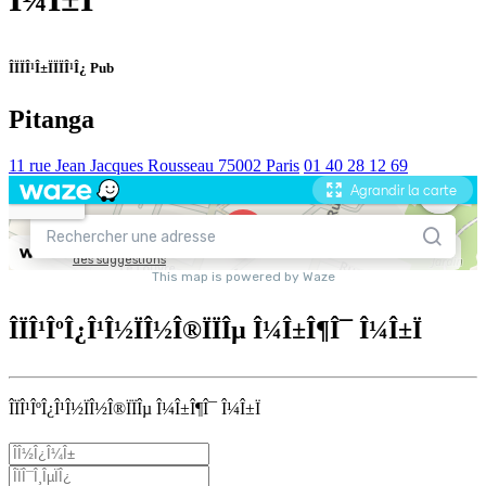
ÎÏÏÎ¹Î±ÏÏÏÎ¹Î¿ Pub
Pitanga
11 rue Jean Jacques Rousseau 75002 Paris
01 40 28 12 69
ÎÏÎ¹ÎºÎ¿Î¹Î½ÏÎ½Î®ÏÏÎµ Î¼Î±Î¶Î¯ Î¼Î±Ï
ÎÏÎ¹ÎºÎ¿Î¹Î½ÏÎ½Î®ÏÏÎµ Î¼Î±Î¶Î¯ Î¼Î±Ï